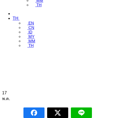
MM
TH
TH
EN
CN
ID
MY
MM
TH
17
พ.ค.